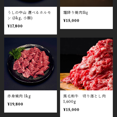
うしの中山 選べるホルモ
霜降り焼肉1㎏
ン (3kg, 小腸)
¥15,000
¥17,800
赤身焼肉 1kg
黒毛和牛 切り落とし肉
1,600g
¥19,800
¥15,000